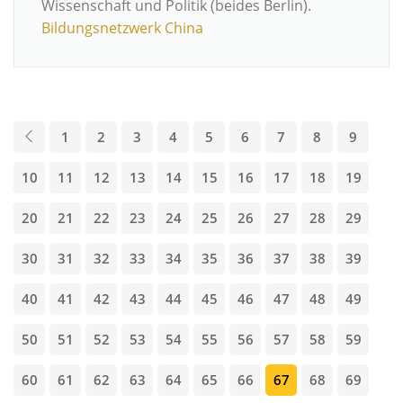
Wissenschaft und Politik (beides Berlin).
Bildungsnetzwerk China
1
2
3
4
5
6
7
8
9
10
11
12
13
14
15
16
17
18
19
20
21
22
23
24
25
26
27
28
29
30
31
32
33
34
35
36
37
38
39
40
41
42
43
44
45
46
47
48
49
50
51
52
53
54
55
56
57
58
59
60
61
62
63
64
65
66
67
68
69