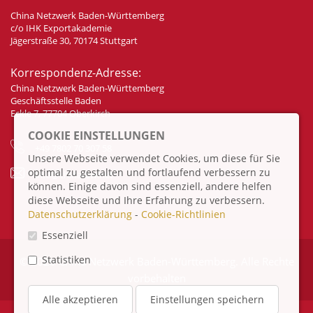
China Netzwerk Baden-Württemberg
c/o IHK Exportakademie
Jägerstraße 30, 70174 Stuttgart
Korrespondenz-Adresse:
China Netzwerk Baden-Württemberg
Geschäftsstelle Baden
Eckle 7, 77704 Oberkirch
COOKIE EINSTELLUNGEN
+49 7802 70 307 58
Unsere Webseite verwendet Cookies, um diese für Sie
optimal zu gestalten und fortlaufend verbessern zu
info@china-bw.net
können. Einige davon sind essenziell, andere helfen
diese Webseite und Ihre Erfahrung zu verbessern.
Datenschutzerklärung
-
Cookie-Richtlinien
Essenziell
Statistiken
© 2026 China Netzwerk Baden-Württemberg. Alle Rechte
vorbehalten
Alle akzeptieren
Einstellungen speichern