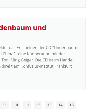
indenbaum und
meldet das Erscheinen der CD "Lindenbaum
 China" - eine Kooperation mit der
 Toni Ming Geiger. Die CD ist im Handel
 direkt am Konfuzius-Institut Frankfurt
9
10
11
12
13
14
15