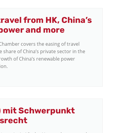
travel from HK, China’s
 power and more
Chamber covers the easing of travel
hare of China’s private sector in the
 growth of China’s renewable power
tion.
d) mit Schwerpunkt
tsrecht