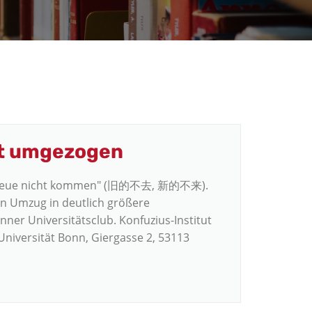
st umgezogen
as Neue nicht kommen" (旧的不去, 新的不来).
en Umzug in deutlich größere
ner Universitätsclub. Konfuzius-Institut
Universität Bonn, Giergasse 2, 53113