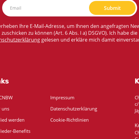
Submit
rheben Ihre E-Mail-Adresse, um Ihnen den angefragten New
zuschicken zu können (Art. 6 Abs. I a) DSGVO). Ich habe die
nschutzerklärung
gelesen und erkläre mich damit einversta
nks
K
 CNBW
Impressum
C
c
 uns
Datenschutzerklärung
Jä
lied werden
Cookie-Richtlinien
K
lieder-Benefits
C