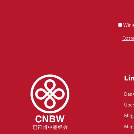
Wir e
Date
Li
Das
Über
Mitg
Mitg