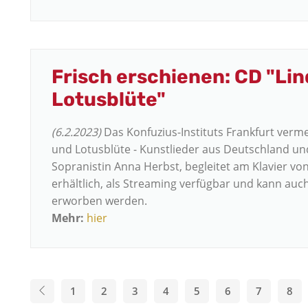
Frisch erschienen: CD "L
Lotusblüte"
(6.2.2023)
Das Konfuzius-Instituts Frankfurt ver
und Lotusblüte - Kunstlieder aus Deutschland und
Sopranistin Anna Herbst, begleitet am Klavier von
erhältlich, als Streaming verfügbar und kann auch
erworben werden.
Mehr:
hier
1
2
3
4
5
6
7
8