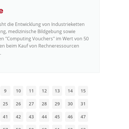
e
ht die Entwicklung von Industrieketten
ung, medizinische Bildgebung sowie
den "Computing Vouchers" im Wert von 50
en beim Kauf von Rechneressourcen
.
9
10
11
12
13
14
15
25
26
27
28
29
30
31
41
42
43
44
45
46
47