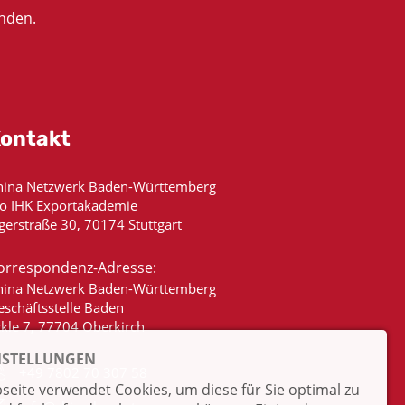
nden.
ontakt
hina Netzwerk Baden-Württemberg
/o IHK Exportakademie
gerstraße 30, 70174 Stuttgart
orrespondenz-Adresse:
hina Netzwerk Baden-Württemberg
eschäftsstelle Baden
ckle 7, 77704 Oberkirch
NSTELLUNGEN
+49 7802 70 307 58
eite verwendet Cookies, um diese für Sie optimal zu