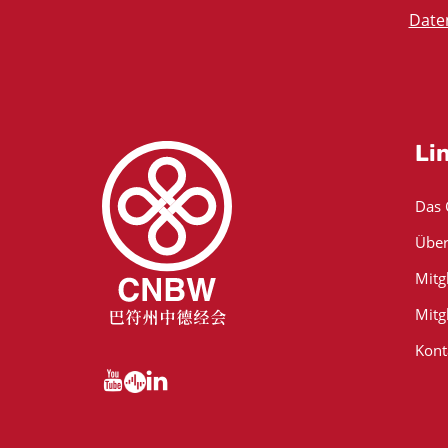
Date
Li
Das
Über
Mitg
Mitg
Kont