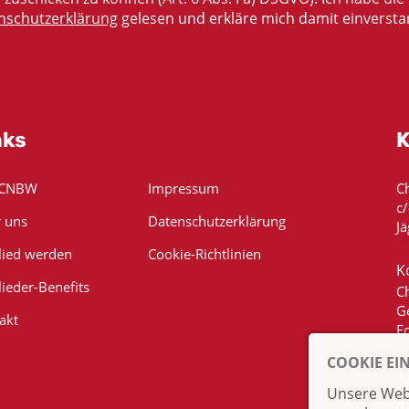
nschutzerklärung
gelesen und erkläre mich damit einversta
nks
K
 CNBW
Impressum
C
c
 uns
Datenschutzerklärung
Jä
lied werden
Cookie-Richtlinien
K
lieder-Benefits
C
G
akt
E
COOKIE EI
Unsere Webs