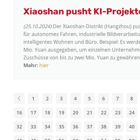
Xiaoshan pusht KI-Projekt
(25.10.2024)
Der Xiaoshan-Distrikt (Hangzhou) pus
für autonomes Fahren, industrielle Bildverarbeit
intelligentes Wohnen und Büro. Beispiel: Es wer
Mio. Yuan ausgegeben, um einzelnen Unternehm
Zuschüsse von bis zu zwei Mio. Yuan zu gewähren
Mehr:
hier
1
2
3
4
5
6
7
8
16
17
18
19
20
21
22
23
24
32
33
34
35
36
37
38
39
40