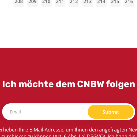
208
209
210
211
212
213
214
215
216
Ich möchte dem CNBW folgen
Submit
rheben Ihre E-Mail-Adresse, um Ihnen den angefragten New
zuschicken zu können (Art. 6 Abs. I a) DSGVO). Ich habe die