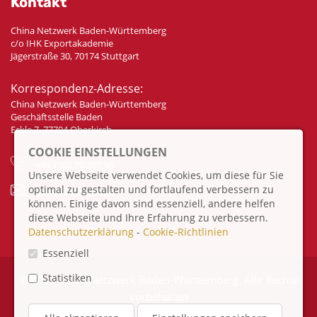
Kontakt
China Netzwerk Baden-Württemberg
c/o IHK Exportakademie
Jägerstraße 30, 70174 Stuttgart
Korrespondenz-Adresse:
China Netzwerk Baden-Württemberg
Geschäftsstelle Baden
Eckle 7, 77704 Oberkirch
COOKIE EINSTELLUNGEN
+49 7802 70 307 58
Unsere Webseite verwendet Cookies, um diese für Sie
optimal zu gestalten und fortlaufend verbessern zu
info@china-bw.net
können. Einige davon sind essenziell, andere helfen
diese Webseite und Ihre Erfahrung zu verbessern.
Datenschutzerklärung
-
Cookie-Richtlinien
Essenziell
Statistiken
© 2026 China Netzwerk Baden-Württemberg. Alle Rechte
vorbehalten