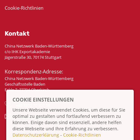
Cookie-Richtlinien
Kontakt
China Netzwerk Baden-Württemberg
c/o IHK Exportakademie
Jägerstraße 30, 70174 Stuttgart
Korrespondenz-Adresse:
China Netzwerk Baden-Württemberg
Geschäftsstelle Baden
Eckle 7, 77704 Oberkirch
COOKIE EINSTELLUNGEN
+49 7802 70 307 58
Unsere Webseite verwendet Cookies, um diese für Sie
optimal zu gestalten und fortlaufend verbessern zu
info@china-bw.net
können. Einige davon sind essenziell, andere helfen
diese Webseite und Ihre Erfahrung zu verbessern.
Datenschutzerklärung
-
Cookie-Richtlinien