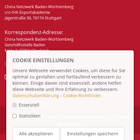
China Netzwerk Baden-Württemberg
c/o IHK Exportakademie
Jägerstraße 30, 70174 Stuttgart
Korrespondenz-Adresse:
China Netzwerk Baden-Württemberg
Geschäftsstelle Baden
Eckle 7, 77704 Oberkirch
COOKIE EINSTELLUNGEN
+49 7802 70 307 58
Unsere Webseite verwendet Cookies, um diese für Sie
optimal zu gestalten und fortlaufend verbessern zu
info@china-bw.net
können. Einige davon sind essenziell, andere helfen
diese Webseite und Ihre Erfahrung zu verbessern.
Datenschutzerklärung
-
Cookie-Richtlinien
Essenziell
Statistiken
© 2026 China Netzwerk Baden-Württemberg. Alle Rechte
vorbehalten
Alle akzeptieren
Einstellungen speichern