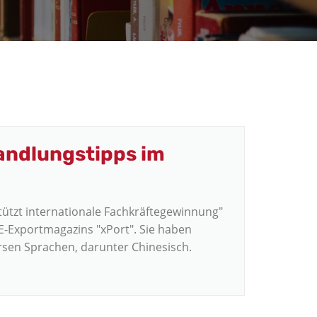
andlungstipps im
tützt internationale Fachkräftegewinnung"
VE-Exportmagazins "xPort". Sie haben
rsen Sprachen, darunter Chinesisch.