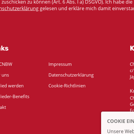
zuschicken zu können (Art. 6 Abs. I a) DSGVO). Ich habe die
nschutzerklärung
gelesen und erkläre mich damit einversta
nks
K
 CNBW
Impressum
C
c
 uns
Datenschutzerklärung
Jä
lied werden
Cookie-Richtlinien
K
lieder-Benefits
C
G
akt
E
COOKIE EI
Unsere Webs