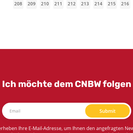
208
209
210
211
212
213
214
215
216
Ich möchte dem CNBW folgen
Submit
rheben Ihre E-Mail-Adresse, um Ihnen den angefragten New