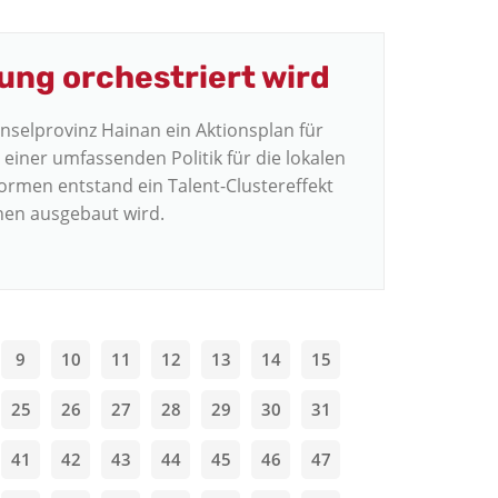
ung orchestriert wird
Inselprovinz Hainan ein Aktionsplan für
t einer umfassenden Politik für die lokalen
ormen entstand ein Talent-Clustereffekt
onen ausgebaut wird.
9
10
11
12
13
14
15
25
26
27
28
29
30
31
41
42
43
44
45
46
47