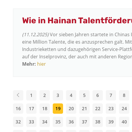
Wie in Hainan Talentförder
(11.12.2025)
Vor sieben Jahren startete in Chinas 
eine Million Talente, die es anzusprechen galt. Mi
Industrieketten und dazugehörigen Service-Plattf
auf der Inselprovinz, der auch mit anderen Regi
Mehr:
hier
1
2
3
4
5
6
7
8
16
17
18
19
20
21
22
23
24
32
33
34
35
36
37
38
39
40