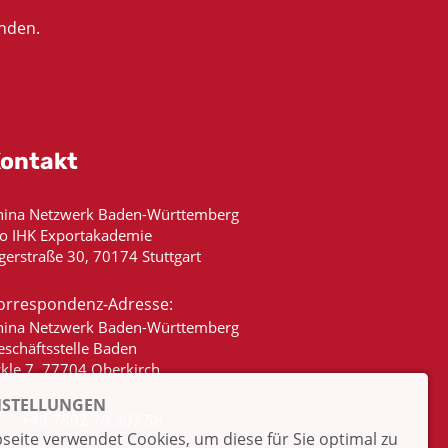
nden.
ontakt
hina Netzwerk Baden-Württemberg
/o IHK Exportakademie
gerstraße 30, 70174 Stuttgart
orrespondenz-Adresse:
hina Netzwerk Baden-Württemberg
eschäftsstelle Baden
ckle 7, 77704 Oberkirch
NSTELLUNGEN
+49 7802 70 307 58
eite verwendet Cookies, um diese für Sie optimal zu