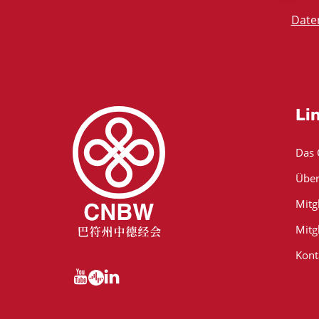
Date
Li
Das
Über
Mitg
Mitg
Kont