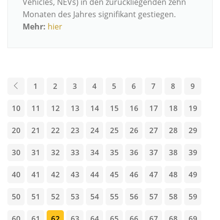
Vehicles, NEVs) in den zurückliegenden zehn
Monaten des Jahres signifikant gestiegen.
Mehr:
hier
1
2
3
4
5
6
7
8
9
10
11
12
13
14
15
16
17
18
19
20
21
22
23
24
25
26
27
28
29
30
31
32
33
34
35
36
37
38
39
40
41
42
43
44
45
46
47
48
49
50
51
52
53
54
55
56
57
58
59
60
61
62
63
64
65
66
67
68
69