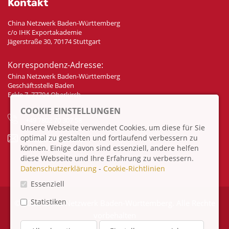
Kontakt
China Netzwerk Baden-Württemberg
c/o IHK Exportakademie
Jägerstraße 30, 70174 Stuttgart
Korrespondenz-Adresse:
China Netzwerk Baden-Württemberg
Geschäftsstelle Baden
Eckle 7, 77704 Oberkirch
COOKIE EINSTELLUNGEN
+49 7802 70 307 58
Unsere Webseite verwendet Cookies, um diese für Sie
optimal zu gestalten und fortlaufend verbessern zu
info@china-bw.net
können. Einige davon sind essenziell, andere helfen
diese Webseite und Ihre Erfahrung zu verbessern.
Datenschutzerklärung
-
Cookie-Richtlinien
Essenziell
Statistiken
© 2026 China Netzwerk Baden-Württemberg. Alle Rechte
vorbehalten