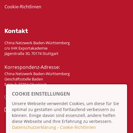
Cookie-Richtlinien
Kontakt
China Netzwerk Baden-Württemberg
c/o IHK Exportakademie
Jägerstraße 30, 70174 Stuttgart
Korrespondenz-Adresse:
China Netzwerk Baden-Württemberg
Geschäftsstelle Baden
Eckle 7, 77704 Oberkirch
COOKIE EINSTELLUNGEN
+49 7802 70 307 58
Unsere Webseite verwendet Cookies, um diese für Sie
optimal zu gestalten und fortlaufend verbessern zu
info@china-bw.net
können. Einige davon sind essenziell, andere helfen
diese Webseite und Ihre Erfahrung zu verbessern.
Datenschutzerklärung
-
Cookie-Richtlinien