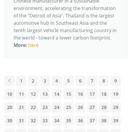
Chinese manufacturer in a sustainable
environment, accelerating the transformation
of the "Detroit of Asia". Thailand is the largest
automotive hub in Southeast Asia and the
tenth largest vehicle manufacturing country in
the world - toward a lower carbon footprint.
More:
here
1
2
3
4
5
6
7
8
9
10
11
12
13
14
15
16
17
18
19
20
21
22
23
24
25
26
27
28
29
30
31
32
33
34
35
36
37
38
39