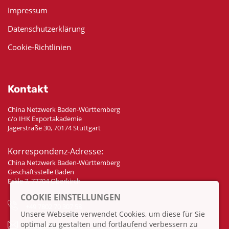
Impressum
Datenschutzerklärung
Cookie-Richtlinien
Kontakt
China Netzwerk Baden-Württemberg
c/o IHK Exportakademie
Jägerstraße 30, 70174 Stuttgart
Korrespondenz-Adresse:
China Netzwerk Baden-Württemberg
Geschäftsstelle Baden
Eckle 7, 77704 Oberkirch
COOKIE EINSTELLUNGEN
+49 7802 70 307 58
Unsere Webseite verwendet Cookies, um diese für Sie
optimal zu gestalten und fortlaufend verbessern zu
info@china-bw.net