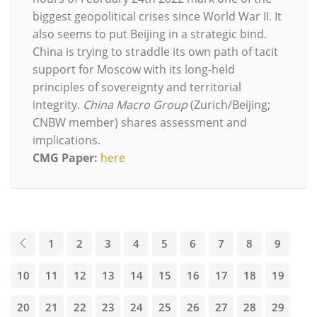
biggest geopolitical crises since World War II. It
also seems to put Beijing in a strategic bind.
China is trying to straddle its own path of tacit
support for Moscow with its long-held
principles of sovereignty and territorial
integrity.
China Macro Group
(Zurich/Beijing;
CNBW member) shares assessment and
implications.
CMG Paper:
here
1
2
3
4
5
6
7
8
9
10
11
12
13
14
15
16
17
18
19
20
21
22
23
24
25
26
27
28
29