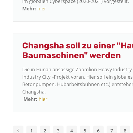
im globalen Cyberspace (2020-2021) vorgestellt.
Mehr:
hier
Changsha soll zu einer "Ha
Baumaschinen" werden
Die in Hunan ansässige Zoomlion Heavy Industry 
Industry City"-Projekt voran. Hier soll ein glob
Betonpumpen, Hubarbeitsbühnen etc.) entstehen.
Changsha.
Mehr:
hier
1
2
3
4
5
6
7
8