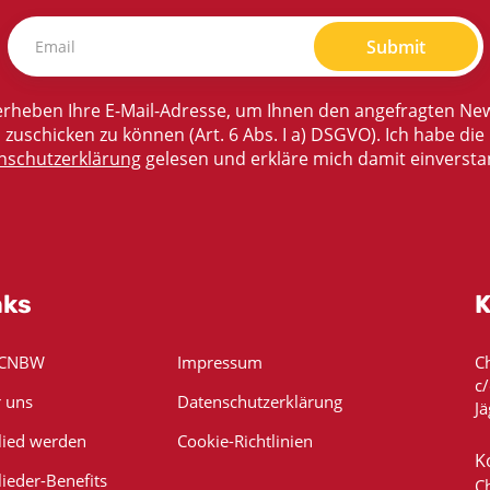
Submit
rheben Ihre E-Mail-Adresse, um Ihnen den angefragten New
zuschicken zu können (Art. 6 Abs. I a) DSGVO). Ich habe die
nschutzerklärung
gelesen und erkläre mich damit einversta
nks
K
 CNBW
Impressum
C
c
 uns
Datenschutzerklärung
Jä
lied werden
Cookie-Richtlinien
K
lieder-Benefits
C