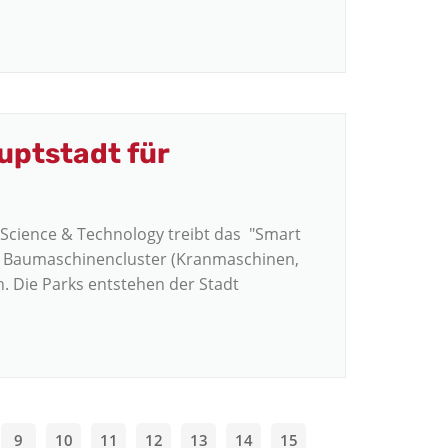
uptstadt für
Science & Technology treibt das "Smart
ales Baumaschinencluster (Kranmaschinen,
 Die Parks entstehen der Stadt
9
10
11
12
13
14
15