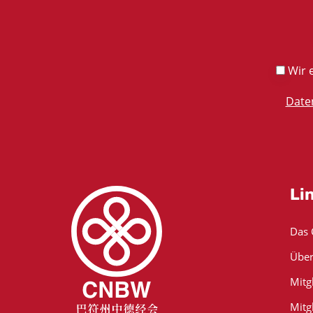
Wir e
Date
Li
Das
Über
Mitg
Mitg