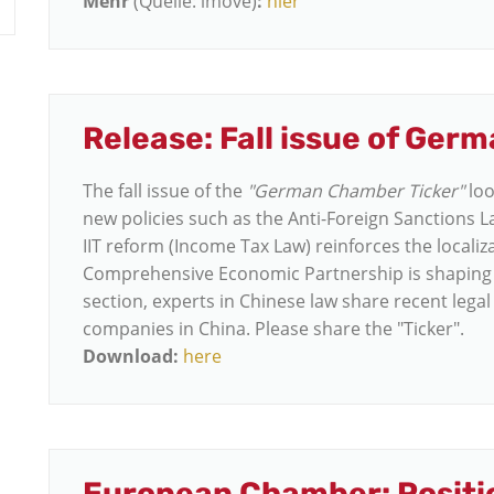
Mehr
(Quelle: imove)
:
hier
Release: Fall issue of Ger
The fall issue of the
"German Chamber Ticker"
loo
new policies such as the Anti-Foreign Sanctions 
IIT reform (Income Tax Law) reinforces the localiz
Comprehensive Economic Partnership is shaping re
section, experts in Chinese law share recent leg
companies in China. Please share the "Ticker".
Download:
here
European Chamber: Positio