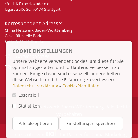
c/o IHK Exportakademie
Jägerstraße 30, 70174 Stuttgart
Korrespondenz-Adresse:
China Netzwerk Baden-Württemberg
Geschäftsstelle Baden
Eckle 7, 77704 Oberkirch
COOKIE EINSTELLUNGEN
+49 7802 70 307 58
Unsere Webseite verwendet Cookies, um diese für Sie
optimal zu gestalten und fortlaufend verbessern zu
info@china-bw.net
können. Einige davon sind essenziell, andere helfen
diese Webseite und Ihre Erfahrung zu verbessern.
Datenschutzerklärung
-
Cookie-Richtlinien
Essenziell
Statistiken
© 2026 China Netzwerk Baden-Württemberg. Alle Rechte
vorbehalten
Alle akzeptieren
Einstellungen speichern
Unterstützt von
- Ihr Partner für
China-Marketing