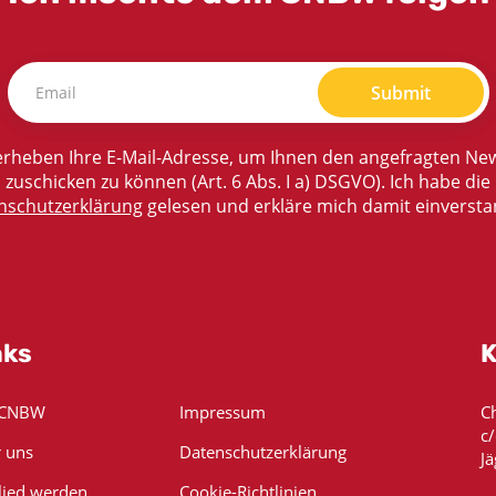
Submit
rheben Ihre E-Mail-Adresse, um Ihnen den angefragten New
zuschicken zu können (Art. 6 Abs. I a) DSGVO). Ich habe die
nschutzerklärung
gelesen und erkläre mich damit einversta
nks
K
 CNBW
Impressum
C
c
 uns
Datenschutzerklärung
Jä
lied werden
Cookie-Richtlinien