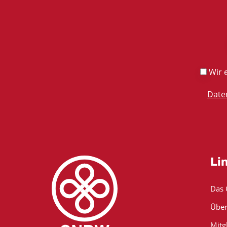
Wir e
Date
Li
Das
Über
Mitg