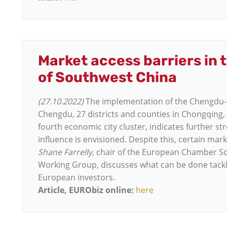
Market access barriers in
of Southwest China
(27.10.2022)
The implementation of the Chengdu-C
Chengdu, 27 districts and counties in Chongqing, 
fourth economic city cluster, indicates further s
influence is envisioned. Despite this, certain marke
Shane Farrelly,
chair of the European Chamber So
Working Group, discusses what can be done tackle
European investors.
Article, EURObiz online:
here