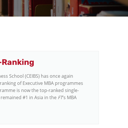
T-Ranking
ess School (CEIBS) has once again
al ranking of Executive MBA programmes
ramme is now the top-ranked single-
remained #1 in Asia in the
FT
’s MBA