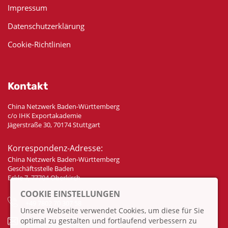
Impressum
Datenschutzerklärung
Cookie-Richtlinien
Kontakt
China Netzwerk Baden-Württemberg
c/o IHK Exportakademie
Jägerstraße 30, 70174 Stuttgart
Korrespondenz-Adresse:
China Netzwerk Baden-Württemberg
Geschäftsstelle Baden
Eckle 7, 77704 Oberkirch
COOKIE EINSTELLUNGEN
+49 7802 70 307 58
Unsere Webseite verwendet Cookies, um diese für Sie
optimal zu gestalten und fortlaufend verbessern zu
info@china-bw.net