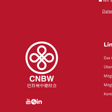
Wir e
Date
Li
Das
Über
Mitg
Mitg
Kont