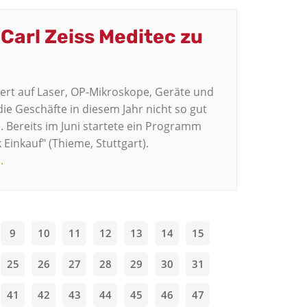
Carl Zeiss Meditec zu
siert auf Laser, OP-Mikroskope, Geräte und
ie Geschäfte in diesem Jahr nicht so gut
. Bereits im Juni startete ein Programm
 Einkauf" (Thieme, Stuttgart).
.
9
10
11
12
13
14
15
25
26
27
28
29
30
31
41
42
43
44
45
46
47