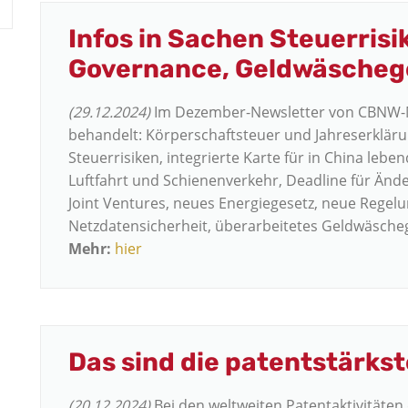
Infos in Sachen Steuerrisi
Governance, Geldwäscheg
(29.12.2024)
Im Dezember-Newsletter von CBNW-Mit
behandelt: Körperschaftsteuer und Jahreserklärun
Steuerrisiken, integrierte Karte für in China leb
Luftfahrt und Schienenverkehr, Deadline für Än
Joint Ventures, neues Energiegesetz, neue Rege
Netzdatensicherheit, überarbeitetes Geldwäschege
Mehr:
hier
Das sind die patentstärks
(20.12.2024)
Bei den weltweiten Patentaktivitäten