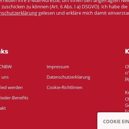
rheben Ihre E-Mail-Adresse, um Ihnen den angefragten New
zuschicken zu können (Art. 6 Abs. I a) DSGVO). Ich habe die
nschutzerklärung
gelesen und erkläre mich damit einversta
nks
K
 CNBW
Impressum
C
c
 uns
Datenschutzerklärung
Jä
lied werden
Cookie-Richtlinien
K
lieder-Benefits
C
G
akt
E
COOKIE EI