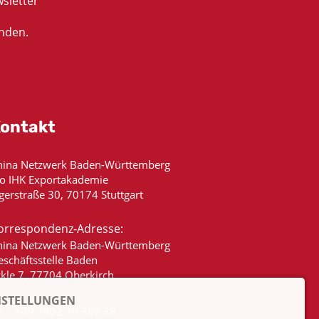
sletter
nden.
ontakt
hina Netzwerk Baden-Württemberg
/o IHK Exportakademie
gerstraße 30, 70174 Stuttgart
orrespondenz-Adresse:
hina Netzwerk Baden-Württemberg
eschäftsstelle Baden
ckle 7, 77704 Oberkirch
NSTELLUNGEN
+49 7802 70 307 58