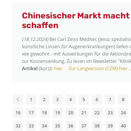
Chinesischer Markt macht 
schaffen
(18.12.2024)
Bei Carl Zeiss Meditec (Jena; speziali
künstliche Linsen für Augenerkrankungen) liefen d
wie gewohnt - mit Auswirkungen für die Aktionäre
zur Kostensenkung. Zu lesen im Newsletter "Klinik
Artikel
(kurz)
:
hier
Zur Langversion (CZM) hier ..
1
2
3
4
5
6
7
8
16
17
18
19
20
21
22
23
24
32
33
34
35
36
37
38
39
40