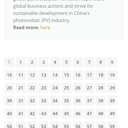
global business actions and strive for
sustainable development in China's
photovoltaic (PV) industry.
Read more:
here
1
2
3
4
5
6
7
8
9
10
11
12
13
14
15
16
17
18
19
20
21
22
23
24
25
26
27
28
29
30
31
32
33
34
35
36
37
38
39
40
41
42
43
44
45
46
47
48
49
50
51
52
53
54
55
56
57
58
59