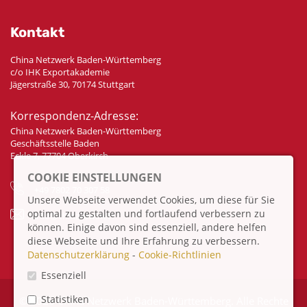
Kontakt
China Netzwerk Baden-Württemberg
c/o IHK Exportakademie
Jägerstraße 30, 70174 Stuttgart
Korrespondenz-Adresse:
China Netzwerk Baden-Württemberg
Geschäftsstelle Baden
Eckle 7, 77704 Oberkirch
COOKIE EINSTELLUNGEN
+49 7802 70 307 58
Unsere Webseite verwendet Cookies, um diese für Sie
optimal zu gestalten und fortlaufend verbessern zu
info@china-bw.net
können. Einige davon sind essenziell, andere helfen
diese Webseite und Ihre Erfahrung zu verbessern.
Datenschutzerklärung
-
Cookie-Richtlinien
Essenziell
Statistiken
© 2026 China Netzwerk Baden-Württemberg. Alle Rechte