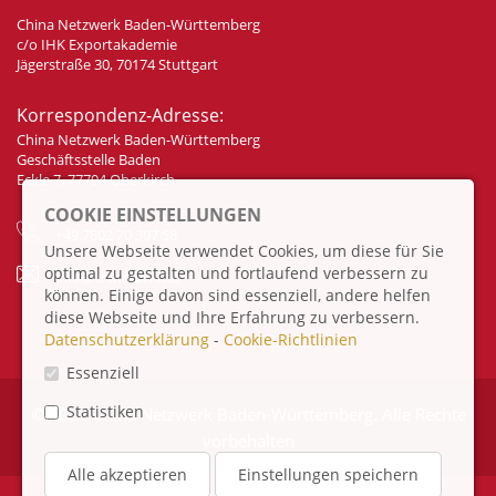
China Netzwerk Baden-Württemberg
c/o IHK Exportakademie
Jägerstraße 30, 70174 Stuttgart
Korrespondenz-Adresse:
China Netzwerk Baden-Württemberg
Geschäftsstelle Baden
Eckle 7, 77704 Oberkirch
COOKIE EINSTELLUNGEN
+49 7802 70 307 58
Unsere Webseite verwendet Cookies, um diese für Sie
optimal zu gestalten und fortlaufend verbessern zu
info@china-bw.net
können. Einige davon sind essenziell, andere helfen
diese Webseite und Ihre Erfahrung zu verbessern.
Datenschutzerklärung
-
Cookie-Richtlinien
Essenziell
Statistiken
© 2026 China Netzwerk Baden-Württemberg. Alle Rechte
vorbehalten
Alle akzeptieren
Einstellungen speichern